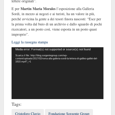
lettere originali”.
Martin Maria Morales
E per
l’esposizione alla Galleria
Sordi, in mezzo ai negozi e ai turisti, ha un valore in più,
perché avvicina la gente a dei tesori finora nascosti: “Esce per
la prima volta dal buio di un archivio e dallo sguardo di pochi
ricercatori, a un posto così, viene esposta in un posto quasi
improprio”.
Leggi la rassegna stampa
Video
Media error: Format(s) not supported or source(s) not found
Player
Scarica il file: http://blog.sorgentegroup.com/wp-
content/uploads/2017/02/roma-alla-galleria-sordi-la-lettera-di-galileo-galilei-del-
1610.mp4?_=1
Tags:
Cristoforo Clavio
Fondazione Sorgente Group