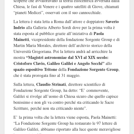
scoperte che avvaloravano la teoria eliocentrica avversata dalla
Chiesa, le fasi di Venere e i quattro satelliti di Giove, chiamati
“pianeti Medicei”, osservati con il suo cannocchiale.
Saverio
La lettera è stata letta a Roma dall’attore e doppiatore
Indrio
alla Galleria Alberto Sordi dove per la prima volta è
Paola
stata esposta al pubblico grazie all’iniziativa di
Mainetti
, vicepresidente della fondazione Sorgente Group e di
Martin Maria Morales, direttore dell’archivio storico della
Università Gregoriana. Poi la lettera andrà ad arricchire la
“Magistri astronomiae dal XVI al XIX secolo:
mostra
Cristoforo Clavio, Galileo Galilei e Angelo Secchi”
allo
spazio espositivo Tritone
Fondazione Sorgente Group
della
,
che è stata prorogata fino al 31 maggio.
Claudio Strinati
Sulla lettera,
, direttore scientifico di
Fondazione Sorgente Group, ha detto: “E’ commovente,
Galilei si rivolge all’uomo di Chiesa sicuro che quello capisce
benissimo e non gli va contro perché sta criticando le Sacre
Scritture, perché non sta criticando niente”.
E’ la prima volta che la lettera viene esposta, Paola Mainetti:
“La Fondazione Sorgente Group ha restaurato le 97 lettere di
Galileo Galilei, abbiamo riportato alla luce queste meravigliose