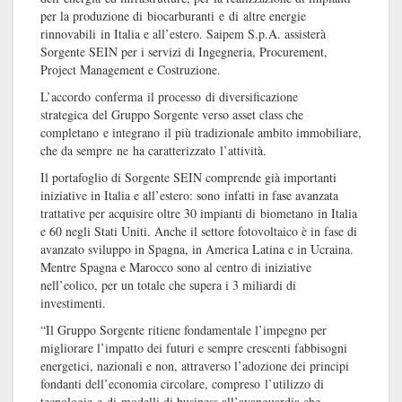
per la produzione di biocarburanti e di altre energie
rinnovabili in Italia e all’estero. Saipem S.p.A. assisterà
Sorgente SEIN per i servizi di Ingegneria, Procurement,
Project Management e Costruzione.
L’accordo conferma il processo di diversificazione
strategica del Gruppo Sorgente verso asset class che
completano e integrano il più tradizionale ambito immobiliare,
che da sempre ne ha caratterizzato l’attività.
Il portafoglio di Sorgente SEIN comprende già importanti
iniziative in Italia e all’estero: sono infatti in fase avanzata
trattative per acquisire oltre 30 impianti di biometano in Italia
e 60 negli Stati Uniti. Anche il settore fotovoltaico è in fase di
avanzato sviluppo in Spagna, in America Latina e in Ucraina.
Mentre Spagna e Marocco sono al centro di iniziative
nell’eolico, per un totale che supera i 3 miliardi di
investimenti.
“Il Gruppo Sorgente ritiene fondamentale l’impegno per
migliorare l’impatto dei futuri e sempre crescenti fabbisogni
energetici, nazionali e non, attraverso l’adozione dei principi
fondanti dell’economia circolare, compreso l’utilizzo di
tecnologie e di modelli di business all’avanguardia che