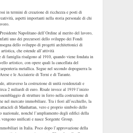
ssi in termini di creazione di ricchezza e posti di
atività, aspetti importanti nella storia personale di chi
avoro.
 Presidente Napolitano dell’Ordine al merito del lavoro,
nfatti uno dei precursori dello sviluppo dei Fondi
insegna dello sviluppo di progetti architettonici di
rtistica, che estende all’attività
de di famiglia risalgono al 1910, quando viene fondata in
ivello artistico, con opere quali la cancellata del
 carpenteria metallica. Segue nel secondo dopoguerra la
rese e le Acciaierie di Terni e di Tarante.
ale, attraverso la costruzione di unità residenziali e
rca 2 miliardi di euro. Risale invece al 1919 l’inizio
ssemblaggio di strutture in ferro nella costruzione di
he nel mercato immobiliare. Tra i fiori all’occhiello, la
rattacieli di Manhattan, vero e proprio simbolo dello
o nazionale, nonché l’ampliamento degli edifici della
da vengono unificati e nasce Sorgente Group.
immobiliari in Italia. Poco dopo l’approvazione della