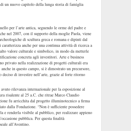
 di un nuovo capitolo della lunga storia di famiglia
uello per l’arte antica, seguendo le orme del padre e
che nel 2007, con il supporto della moglie Paola, viene
rcheologiche di scultura greca e romana e dipinti dal
aratterizza anche per una continua attività di ricerca a
l’alto valore culturale e simbolico, in modo da metterle
ificazione concreta agli investitori. Arte e business
o privato nella realizzazione di progetti culturali era
 anche in questo campo, si è dimostrato un precursore,
deciso di investire nell’arte, grazie al forte ritorno
vuto rilevanza internazionale per la esposizione al
ra risalente al 25 a.C. che ritrae Marco Claudio
ione fu arricchita dal progetto illuminotecnico a firma
ziato dalla Fondazione. “Non è sufficiente possedere
a e renderla visibile al pubblico, per realizzare appieno
’occasione pubblica. Per questa finalità
ale all’Aventino.