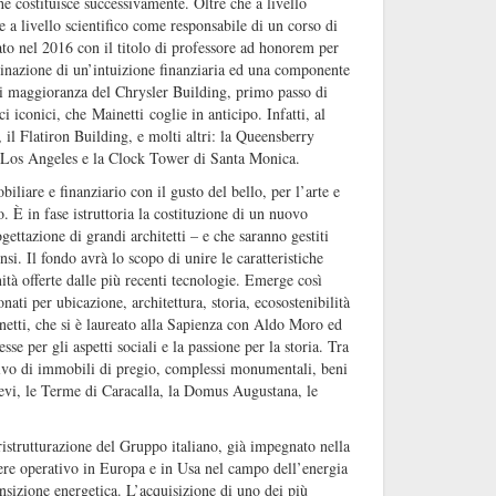
e costituisce successivamente. Oltre che a livello
 a livello scientifico come responsabile di un corso di
to nel 2016 con il titolo di professore ad honorem per
inazione di un’intuizione finanziaria ed una componente
di maggioranza del Chrysler Building, primo passo di
 iconici, che Mainetti coglie in anticipo. Infatti, al
il Flatiron Building, e molti altri: la Queensberry
i Los Angeles e la Clock Tower di Santa Monica.
liare e finanziario con il gusto del bello, per l’arte e
o. È in fase istruttoria la costituzione di un nuovo
gettazione di grandi architetti – e che saranno gestiti
si. Il fondo avrà lo scopo di unire le caratteristiche
nità offerte dalle più recenti tecnologie. Emerge così
onati per ubicazione, architettura, storia, ecosostenibilità
inetti, che si è laureato alla Sapienza con Aldo Moro ed
se per gli aspetti sociali e la passione per la storia. Tra
ativo di immobili di pregio, complessi monumentali, beni
 Trevi, le Terme di Caracalla, la Domus Augustana, le
ristrutturazione del Gruppo italiano, già impegnato nella
sere operativo in Europa e in Usa nel campo dell’energia
nsizione energetica. L’acquisizione di uno dei più