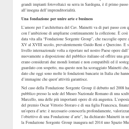
grandi impianti fotovoltaici su serra in Sardegna, è il primo passo
all’insegna dell’imprenditorialità.
Una fondazione per unire arte e business
L’amore per l’architettura del Cav. Mainetti va di pari passo con q
con l’ambizione di ampliarne continuamente la collezione. È così 
data vita alla “Fondazione Sorgente Group”, che raccoglie opere a
XV al XVIII secolo, prevalentemente Guido Reni e Quercino. E si c
livello internazionale volta a riportare nel nostro Paese opere dal
nuovamente a disposizione del pubblico italiano ed offrire una grat
erano considerati due mondi lontani e non compatibili ed il sostegn
guardato con sospetto, ma questo non ha scoraggiato Mainetti che,
dato che oggi sono molte le fondazioni bancarie in Italia che hanno 
d’immagine che quest’attività garantisce.
Nel caso della Fondazione Sorgente Group il debutto nel 2008 ha a
pubblico presso la sede del Museo Nazionale Romano di una scultu
Marcello, una delle più importanti opere di età augustea. L’esposiz
del premio Oscar Vittorio Storaro e di sua figlia Francesca, finan
un’opera d’arte: è necessario conoscerla profondamente, valorizzarl
l’obiettivo di una Fondazione d’arte”, ha dichiarato Mainetti in un
la Fondazione Sorgente Group inaugura nel 2014 uno Spazio Muse