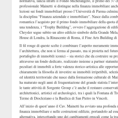
normativa, lancia infatti il Fondo Michelangelo, il primo dei 37 ch
professionale Mainetti si distingue nella finanza immobiliare anche
lezioni sui fondi immobiliari presso l’Università di Parma culmina
la disciplina “Finanza aziendale e immobiliare”. Nasce dalla comb
romantica l’acquisto per il primo fondo immobiliare della quota 
una tendenza, i “Trophy Building”, ovvero l’aggregazione di edifici
Chrysler segue subito un altro edificio simbolo della Grande Mela, 
House di Londra, la Rinascente di Roma, il Fine Arts Building d
Il fil rouge di queste scelte è combinare l’aspetto meramente immobi
l’architettura, che non si ferma al passato, ma si proietta nel futur
portafoglio di immobili iconici – sia storici che da costruire su pro
attraverso un fondo dedicato, realizzato insieme a partner statuniten
peculiari di immobili a forte valenza storico-artistica alle opportu
chiaramente la filosofia di investire su immobili irripetibili, selezi
ed identità territoriale che nasce dalla formazione culturale di Ma
ha maturato negli anni di frequentazione del grande statista l’interes
le tante attività di Sorgente Group c’è anche il restauro conserv
architettonici, artistici ed archeologici, tra i quali la Fontana di
Terme di Diocleziano e la Basilica di San Pietro in Vincoli.
All’inizio di quest’anno il Cav. Mainetti ha avviato una profonda 
finanza immobiliare e nelle costruzioni edilizie, portandolo ad es
alternativa, intercettando uno dei cambiamenti epocali come la tra