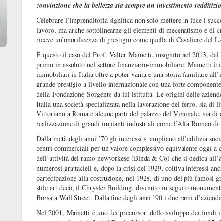
convinzione che la bellezza sia sempre un investimento redditizio
Celebrare l’imprenditoria significa non solo mettere in luce i succe
lavoro, ma anche sottolinearne gli elementi di mecenatismo e di cre
riceve un’onorificenza di prestigio come quella di Cavaliere del L
È questo il caso del Prof. Valter Mainetti, insignito nel 2013, dal
primo in assoluto nel settore finanziario-immobiliare. Mainetti è i
immobiliari in Italia oltre a poter vantare una storia familiare all’
grande prestigio a livello internazionale con una forte componente a
della Fondazione Sorgente da lui istituita. Le origini delle azien
Italia una società specializzata nella lavorazione del ferro, sia di l
Vittoriano a Roma e alcune parti del palazzo del Viminale, sia di
realizzazione di grandi impianti industriali come l’Alfa Romeo di A
Dalla metà degli anni ’70 gli interessi si ampliano all’edilizia soci
centri commerciali per un valore complessivo equivalente oggi a ci
dell’attività del ramo newyorkese (Binda & Co) che si dedica all’a
numerosi grattacieli e, dopo la crisi del 1929, coltiva interessi anc
partecipazione alla costruzione, nel 1928, di uno dei più famosi g
stile art decò, il Chrysler Building, divenuto in seguito monument
Borsa a Wall Street. Dalla fine degli anni ’90 i due rami d’azien
Nel 2001, Mainetti è uno dei precursori dello sviluppo dei fondi 