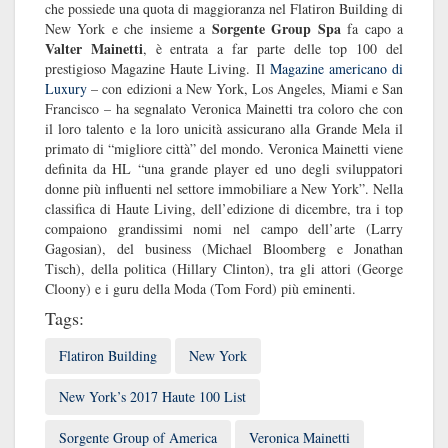
che possiede una quota di maggioranza nel Flatiron Building di
Sorgente Group Spa
New York e che insieme a
fa capo a
Valter Mainetti
, è entrata a far parte delle top 100 del
prestigioso Magazine Haute Living. Il
Magazine americano di
Luxury
– con edizioni a New York, Los Angeles, Miami e San
Francisco – ha segnalato Veronica Mainetti tra coloro che con
il loro talento e la loro unicità assicurano alla Grande Mela il
primato di “migliore città” del mondo. Veronica Mainetti viene
definita da HL “una grande player ed uno degli sviluppatori
donne più influenti nel settore immobiliare a New York”. Nella
classifica di Haute Living, dell’edizione di dicembre, tra i top
compaiono grandissimi nomi nel campo dell’arte (Larry
Gagosian), del business (Michael Bloomberg e Jonathan
Tisch), della politica (Hillary Clinton), tra gli attori (George
Cloony) e i guru della Moda (Tom Ford) più eminenti.
Tags:
Flatiron Building
New York
New York’s 2017 Haute 100 List
Sorgente Group of America
Veronica Mainetti