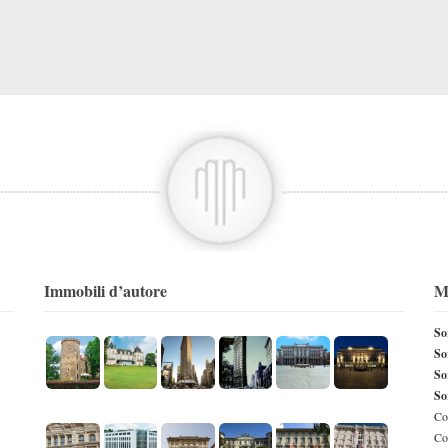
Immobili d’autore
M
So
So
So
So
Con
Co