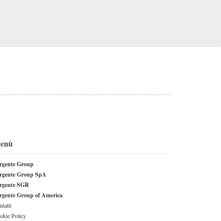
enù
rgente Group
rgente Group SpA
rgente SGR
rgente Group of America
tatti
okie Policy