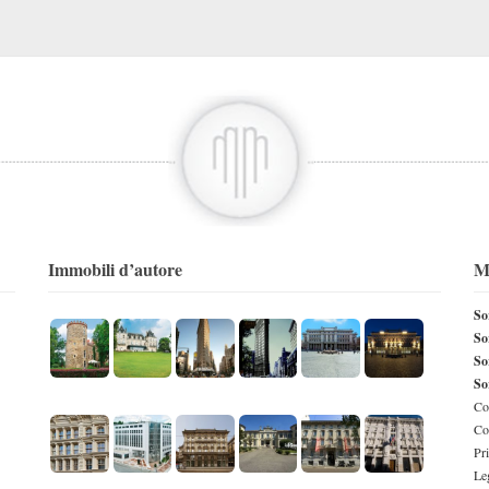
Immobili d’autore
M
So
So
So
So
Con
Co
Pr
Le