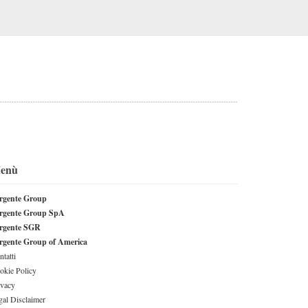
enù
rgente Group
rgente Group SpA
rgente SGR
rgente Group of America
tatti
okie Policy
ivacy
gal Disclaimer