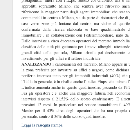
protagonista, finora con l’Expo, adesso col Giubileo. Ma è nat
approfitti soprattutto Milano, che sembra aver ritrovato an
riferiscono la maggior parte degli agenti immobiliari che stanno 
commerciali in centro a Milano, sia da parte di ristoratori che di 
casa verso zone più lontane dal centro, ma vicine al quartie
confermata dalla ricerca elaborata su base quadrimestrale d
immobiliare”, in collaborazione con Federimmobiliare, nato da
Dalle interviste a circa duecento operatori del mercato immobiliar
classifica delle città più gettonate per i nuovi alberghi, attestan
grandi città della penisola, Milano trionfa poi decisamente c
investimento per gli uffici e il settore industriale.
ANALIZZANDO
i cambiamenti del mercato, Milano appare in un
la zona preferita per investire su uffici e negozi, come dichiara
periferia interessa tanto per gli immobili industriali (40%) che
l’Italia in generale, è in risalita anche l’indice Fiups, che misura l
L’indice aumenta anche in questo quadrimestre, passando da 19,21
Fra gli operatori c’è anche una maggiore fiducia nell’economi
intervisti rispetto al 21,52% dello scorso quadrimestre. E altret
prossimi 12 mesi. In particolare nel settore immobiliare il 49
Mentre per il 43% circa degli operatori che ha una propria a
personale, contro il 36% dello scorso quadrimestre.
Leggi la rassegna stampa