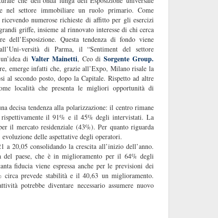
urale che dell’onda lunga dell’Esposizione universale
che nel settore immobiliare un ruolo primario. Come
ricevendo numerose richieste di affitto per gli esercizi
grandi griffe, insieme al rinnovato interesse di chi cerca
re dell’Esposizione. Questa tendenza di fondo viene
all’Uni-versità di Parma, il “Sentiment del settore
Valter Mainetti
Sorgente Group.
 un’idea di
, Ceo di
e, emerge infatti che, grazie all’Expo, Milano risale la
dosi al secondo posto, dopo la Capitale. Rispetto ad altre
ome località che presenta le migliori opportunità di
a decisa tendenza alla polarizzazione: il centro rimane
 rispettivamente il 91% e il 45% degli intervistati. La
 per il mercato residenziale (43%). Per quanto riguarda
’ evoluzione delle aspettative degli operatori.
 a 20,05 consolidando la crescita all’inizio dell’anno.
a del paese, che è in miglioramento per il 64% degli
tanta fiducia viene espressa anche per le previsioni dei
% circa prevede stabilità e il 40,63 un miglioramento.
ttività potrebbe diventare necessario assumere nuovo